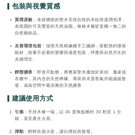
▎包裝與視覺質感
質樸原貌
：未經燃燒的聖木呈現自然的木紋與溫潤色澤，
表面隱約可見豐富的天然油脂，每根木條皆是獨一無二的
自然藝術品。
友善環境包裝
：採用天然棉麻繩手工綑綁，搭配簡約環保
紙材，捨棄不必要的塑膠與過度包裝，呼應與自然共生的
永續理念。
靜態擴香
：即使不點燃，將整束聖木擺放於床頭、書桌或
衣櫃中，其內含的天然檸檬、薄荷與木質香氣亦能緩緩散
發，成為空間中最淡雅的天然擴香
▎建議使用方式
引燃
：手持木條一端，以 45 度角點燃約 30 秒至 1 分
鐘，直至產生火苗。
揮動
：輕輕吹熄火苗，讓白煙自然散發。