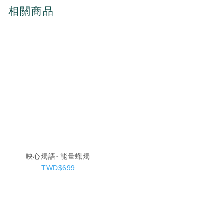
相關商品
映心燭語~能量蠟燭
TWD$699