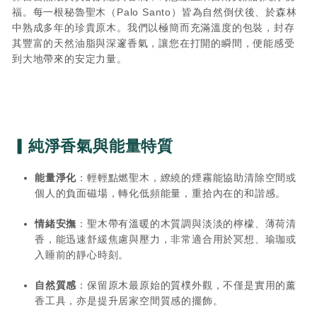
福。每一根秘魯聖木（Palo Santo）皆為自然倒伏後、於森林
中熟成多年的珍貴原木。我們以極簡而充滿溫度的包裝，封存
其豐富的天然油脂與深邃香氣，讓您在打開的瞬間，便能感受
到大地帶來的安定力量。
▎純淨香氣與能量特質
能量淨化
：輕輕點燃聖木，繚繞的煙霧能協助清除空間或
個人的負面磁場，轉化低頻能量，重拾內在的和諧感。
情緒安撫
：聖木帶有溫暖的木質調與淡淡的檸檬、薄荷清
香，能迅速舒緩焦慮與壓力，非常適合用於冥想、瑜珈或
入睡前的靜心時刻。
自然質感
：保留原木最原始的質樸外觀，不僅是實用的薰
香工具，亦是提升居家空間質感的擺飾。