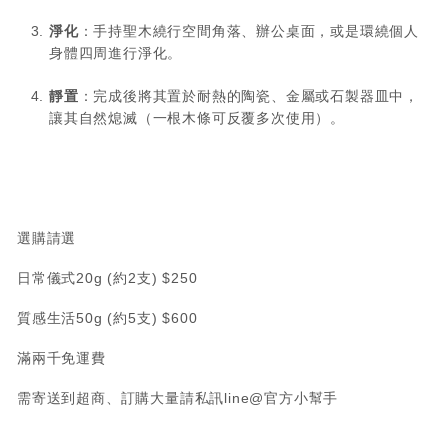
淨化
：手持聖木繞行空間角落、辦公桌面，或是環繞個人
身體四周進行淨化。
靜置
：完成後將其置於耐熱的陶瓷、金屬或石製器皿中，
讓其自然熄滅（一根木條可反覆多次使用）。
選購請選
日常儀式20g (約2支) $250
質感生活50g (約5支) $600
滿兩千免運費
需寄送到超商、訂購大量請私訊line@官方小幫手