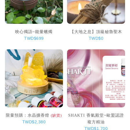
映心燭語~能量蠟燭
【大地之息】頂級秘魯聖木
TWD$699
TWD$0
限量預購：水晶擴香燈
SHAKTI 香氣殿堂~歐盟認證
(缺貨)
複方精油
TWD$2,380
TWD$1,700