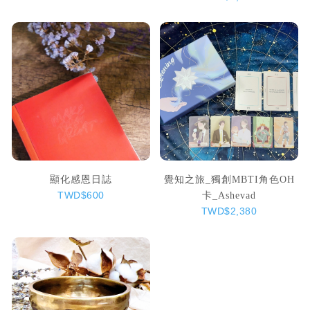
顯化感恩日誌
覺知之旅_獨創MBTI角色OH
卡_Ashevad
TWD$600
TWD$2,380