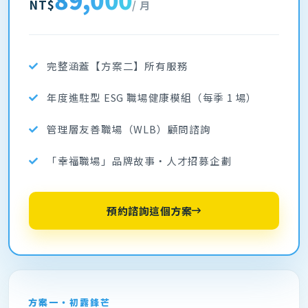
NT$
/ 月
完整涵蓋【方案二】所有服務
年度進駐型 ESG 職場健康模組（每季 1 場）
管理層友善職場（WLB）顧問諮詢
「幸福職場」品牌故事・人才招募企劃
預約諮詢這個方案
方案一・初露鋒芒