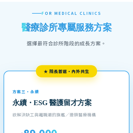
FOR MEDICAL CLINICS
醫療診所專屬服務方案
選擇最符合診所階段的成長方案。
★ 院長首選・內外共生
方案三・永續
永續・ESG 醫護留才方案
欲解決缺工與離職潮的旗艦／連鎖醫療機構
89,000