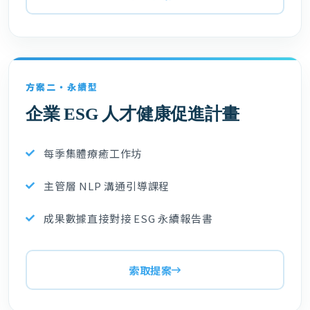
方案二・永續型
企業 ESG 人才健康促進計畫
每季集體療癒工作坊
主管層 NLP 溝通引導課程
成果數據直接對接 ESG 永續報告書
索取提案