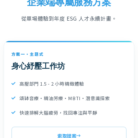
企業端專屬服務方案
從單場體驗到年度 ESG 人才永續計畫。
方案一・主題式
身心紓壓工作坊
高壓部門 1.5 - 2 小時精緻體驗
頌缽音療・精油芳療・MBTI・潛意識探索
快速排解大腦疲勞，找回專注與平靜
索取提案