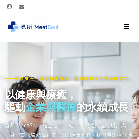
全台唯一「最懂醫護痛點、最具備跨界企業療癒實力」
以健康與療癒，
驅動
企業與醫療
的永續成長
覓所 MeetSoul 是全台唯一結合「實證數位行銷」與
「身心靈永續能量」的 B2B 顧問團隊。我們為醫療診所