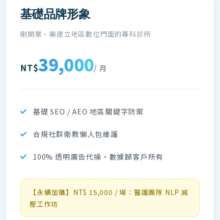
基礎品牌形象
剛開業、需建立地區數位門面的專科診所
39,000
NT$
/ 月
基礎 SEO / AEO 地區關鍵字防禦
合規社群衛教懶人包維護
100% 透明廣告代操・數據歸客戶所有
【永續加購】NT$ 15,000 / 場：醫護團隊 NLP 減
壓工作坊