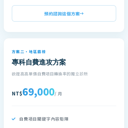
預約諮詢這個方案
方案二・地區霸榜
專科自費進攻方案
欲提高高單價自費項目轉換率的獨立診所
69,000
NT$
/ 月
自費項目關鍵字內容矩陣