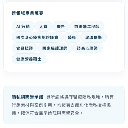
跨領域專業陣容
AI 行銷
人資
廣告
前後端工程師
國際身心療癒認證師資
藝術
瑜珈提斯
食品技師
國家級護理師
諮商心理師
健康營養碩士
隱私與商譽承諾
覓所嚴格遵守醫療隱私規範，所有
行銷素材與案例引用，均簽署去識別化隱私授權協
議，確保符合醫學倫理與商譽安全。