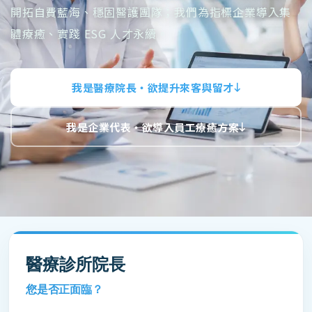
開拓自費藍海、穩固醫護團隊；我們為指標企業導入集
體療癒、實踐 ESG 人才永續。
我是醫療院長・欲提升來客與留才
我是企業代表・欲導入員工療癒方案
醫療診所院長
您是否正面臨？