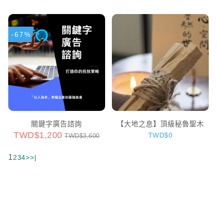
-67%
關鍵字廣告諮詢
【大地之息】頂級秘魯聖木
TWD$1,200
TWD$0
TWD$3,600
1
2
3
4
>
>|