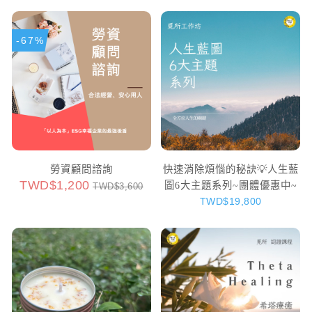
-67%
勞資顧問諮詢
快速消除煩惱的秘訣💡人生藍
TWD$1,200
圖6大主題系列~團體優惠中~
TWD$3,600
TWD$19,800