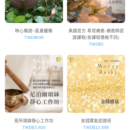
映心燭語~能量蠟燭
美國官方 希塔療癒-療癒師認
證課程(依課程價格不同)
TWD$699
TWD$0
覓所頌缽靜心工作坊
金錢靈氣認證班
TWD$3,600
TWD$12,888