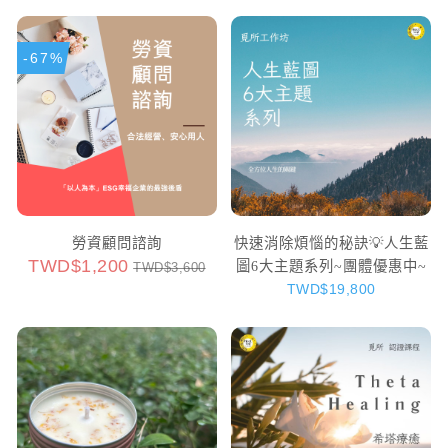
-67%
勞資顧問諮詢
快速消除煩惱的秘訣💡人生藍
TWD$1,200
圖6大主題系列~團體優惠中~
TWD$3,600
TWD$19,800