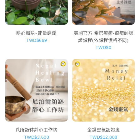
映心燭語~能量蠟燭
美國官方 希塔療癒-療癒師認
證課程(依課程價格不同)
TWD$699
TWD$0
覓所頌缽靜心工作坊
金錢靈氣認證班
TWD$3,600
TWD$12,888