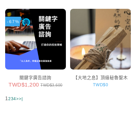
-67%
關鍵字廣告諮詢
【大地之息】頂級秘魯聖木
TWD$1,200
TWD$0
TWD$3,600
1
2
3
4
>
>|